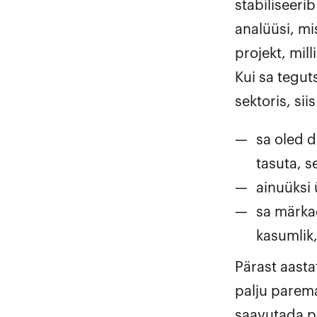
stabiliseeri
analüüsi, mi
projekt, mil
Kui sa tegut
sektoris, sii
sa oled d
tasuta, s
ainuüksi 
sa märkad
kasumlik,
Pärast aast
palju parem
saavutada pa