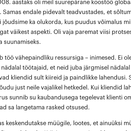
08. aastaks oli meil suurepärane koostöö globa
 Samas endale pidevalt teadvustades, et sõltume
sti jõudsime ka olukorda, kus puudus võimalus mi
igat väikest aspekti. Oli vaja paremat viisi protse
ja suunamiseks.
ib töö vähepaindliku ressursiga – inimesed. Ei ol
nädalal töötajaid, et neid juba järgmisel nädalal 
ad kliendid sult kiireid ja paindlikke lahendusi.
õudu just neile vajalikel hetkedel. Kui kliendid l
irus sunnib su kaubandusega tegelevat klienti 
ad sa langetama rasked otsused.
s keskendutakse müügile, lootes, et ainuüksi m