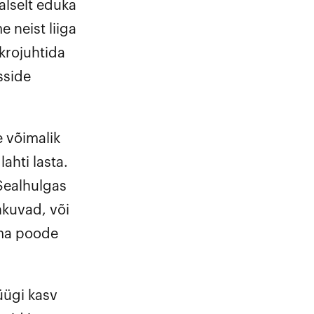
alselt eduka
 neist liiga
krojuhtida
sside
e võimalik
lahti lasta.
 Sealhulgas
ahkuvad, või
oma poode
üügi kasv