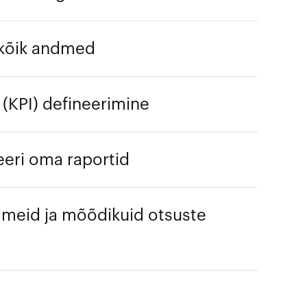
 kõik andmed
(KPI) defineerimine
eri oma raportid
meid ja mõõdikuid otsuste