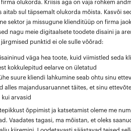
b firma olukorda. Kriisis aga on vaja rohkem andm
s aitab sul täpsemalt olukorda mõista. Kasvõi se
line sektor ja missugune klienditüüp on firma jao
sed nagu meie digitaalsete toodete disaini ja ar
s järgmised punktid ei ole sulle võõrad:
isaininud väga hea toote, kuid viimistled seda kl
est kokkulepitud eelarve on ületatud
ühe suure kliendi lahkumine seab ohtu sinu ette
 alles majandusaruannet täites, et sinu ettevõte 
 kui arvasid
atepikkust õppimist ja katsetamist oleme me num
ad. Vaadates tagasi, ma mõistan, et oleks saanu
lju kiiremini. Loodetavasti säästavad teised selle