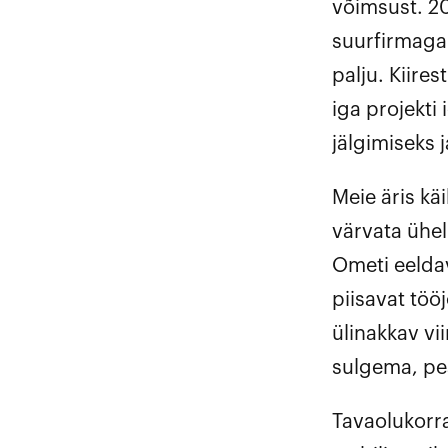
võimsust. 20
suurfirmaga.
palju. Kiire
iga projekti 
jälgimiseks 
Meie äris kä
värvata ühel 
Ometi eeldav
piisavat tööj
ülinakkav vi
sulgema, pe
Tavaolukorra