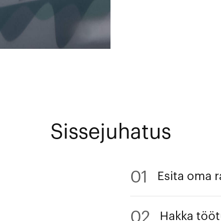
Sissejuhatus
01
Esita oma r
02
Hakka töö