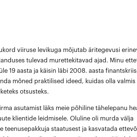
kord viiruse levikuga mõjutab äritegevusi erine
janduses tulevad murettekitavad ajad. Minu ett
e 19 aasta ja käisin läbi 2008. aasta finantskriis
nda mõned praktilised ideed, kuidas olla valmis
keteks otsusteks.
irma asutamist läks meie põhiline tähelepanu h
uute klientide leidmisele. Oluline oli murda välja
e teenusepakkuja staatusest ja kasvatada ettevõ