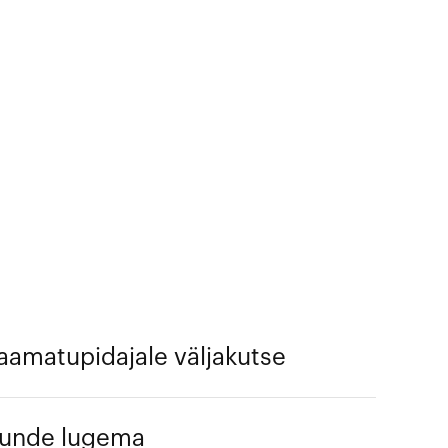
aamatupidajale väljakutse
tunde lugema