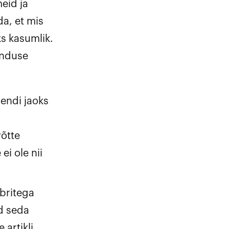
eid ja
da, et mis
ks kasumlik.
enduse
iendi jaoks
võtte
ei ole nii
britega
d seda
 artikli