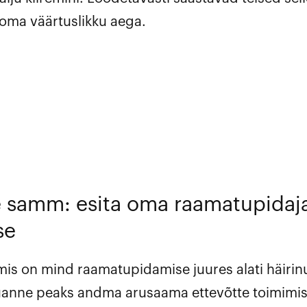
oma väärtuslikku aega.
 samm: esita oma raamatupidaj
se
is on mind raamatupidamise juures alati häirin
uanne peaks andma arusaama ettevõtte toimimis