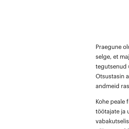
Praegune olu
selge, et ma
tegutsenud ül
Otsustasin a
andmeid ras
Kohe peale f
töötajate ja 
vabakutselis