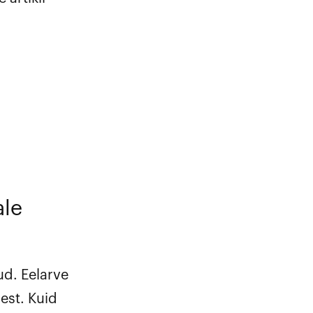
ale
ud. Eelarve
est. Kuid