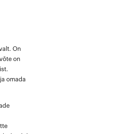
valt. On
evõte on
ist.
 ja omada
eade
tte