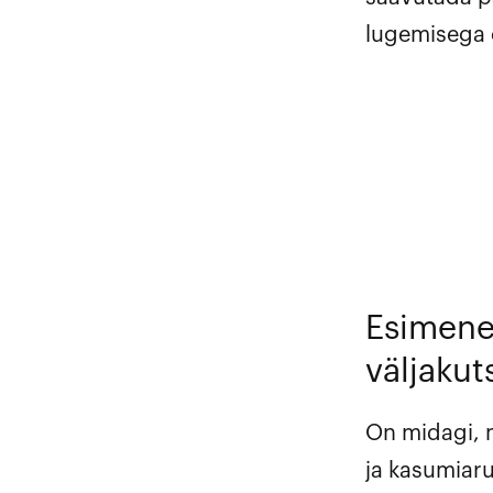
lugemisega 
Esimene
väljakut
On midagi, m
ja kasumiar