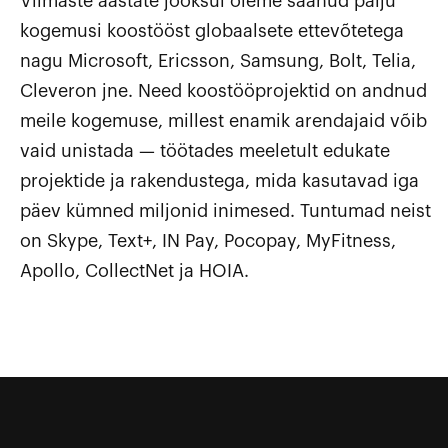
Viimaste aastate jooksul oleme saanud palju
kogemusi koostööst globaalsete ettevõtetega
nagu Microsoft, Ericsson, Samsung, Bolt, Telia,
Cleveron jne. Need koostööprojektid on andnud
meile kogemuse, millest enamik arendajaid võib
vaid unistada — töötades meeletult edukate
projektide ja rakendustega, mida kasutavad iga
päev kümned miljonid inimesed. Tuntumad neist
on Skype, Text+, IN Pay, Pocopay, MyFitness,
Apollo, CollectNet ja HOIA.