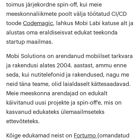
toimus järjekordne spin-off, kui meie
meeskonnaliikmete poolt välja töötatud CI/CD
toode
Codemagic
, lahkus Mobi Labi katuse alt ja
alustas oma eraldiseisvat edukat teekonda
startup maailmas.
Mobi Solutions on arendanud mobiilset tarkvara
ja rakendusi alates 2004. aastast, ammu enne
seda, kui nutitelefonid ja rakendused, nagu me
neid täna teame, olid laialdaselt kättesaadavad.
Meie meeskonna arendajad on edukalt
käivitanud uusi projekte ja spin-off'e, mis on
kasvanud edukateks ülemaailmseteks
ettevõteteks.
Kõige edukamad neist on
Fortumo
(omandatud