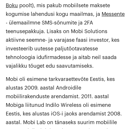
Boku
poolt), mis pakub mobiilsete maksete
kogumise lahendusi kogu maailmas, ja
Messente
- ülemaailmne SMS-sõnumite ja 2FA
teenusepakkuja. Lisaks on Mobi Solutions
aktiivne seemne- ja varajase faasi investor, kes
investeerib uutesse paljutõotavatesse
tehnoloogia idufirmadesse ja aitab neil saada
vajalikku tõuget edu saavutamiseks.
Mobi oli esimene tarkvaraettevõte Eestis, kes
alustas 2009. aastal Androidile
mobiilirakenduste arendamist. 2011. aastal
Mobiga liitunud Indilo Wireless oli esimene
Eestis, kes alustas iOS-i jaoks arendamist 2008.
aastal. Mobi Lab on tänaseks suurim mobiilile