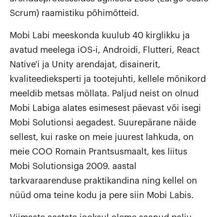
Scrum) raamistiku põhimõtteid.
Mobi Labi meeskonda kuulub 40 kirglikku ja
avatud meelega iOS-i, Androidi, Flutteri, React
Native'i ja Unity arendajat, disainerit,
kvaliteedieksperti ja tootejuhti, kellele mõnikord
meeldib metsas möllata. Paljud neist on olnud
Mobi Labiga alates esimesest päevast või isegi
Mobi Solutionsi aegadest. Suurepärane näide
sellest, kui raske on meie juurest lahkuda, on
meie COO Romain Prantsusmaalt, kes liitus
Mobi Solutionsiga 2009. aastal
tarkvaraarenduse praktikandina ning kellel on
nüüd oma teine kodu ja pere siin Mobi Labis.