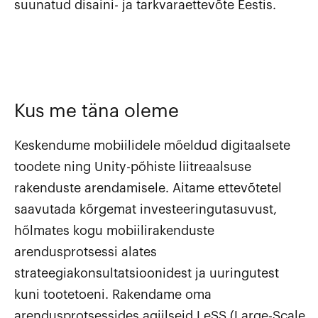
suunatud disaini- ja tarkvaraettevõte Eestis.
Kus me täna oleme
Keskendume mobiilidele mõeldud digitaalsete
toodete ning Unity-põhiste liitreaalsuse
rakenduste arendamisele. Aitame ettevõtetel
saavutada kõrgemat investeeringutasuvust,
hõlmates kogu mobiilirakenduste
arendusprotsessi alates
strateegiakonsultatsioonidest ja uuringutest
kuni tootetoeni. Rakendame oma
arendusprotsessides agiilseid LeSS (Large-Scale