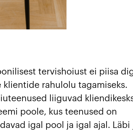
onilisest tervishoiust ei piisa di
 klientide rahulolu tagamiseks.
iuteenused liiguvad kliendikesk
eemi poole, kus teenused on
davad igal pool ja igal ajal. Läbi