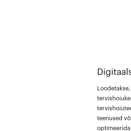
Digitaa
Loodetakse, 
tervishoiuke
tervishoiute
teenused või
optimeerida 