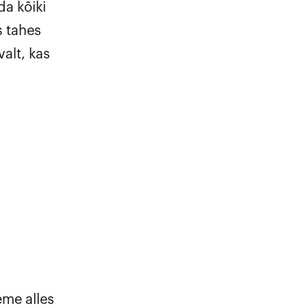
a kõiki
s tahes
alt, kas
eme alles