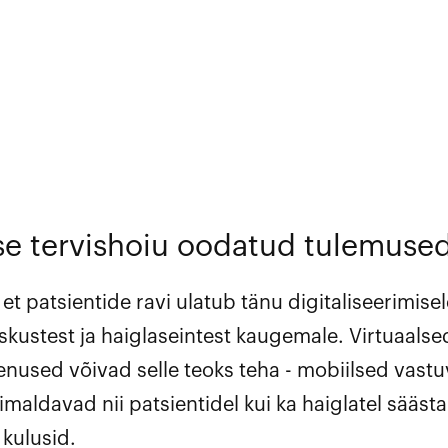
lse tervishoiu oodatud tulemuse
et patsientide ravi ulatub tänu digitaliseerimisel
skustest ja haiglaseintest kaugemale. Virtuaalse
enused võivad selle teoks teha - mobiilsed vastu
maldavad nii patsientidel kui ka haiglatel säästa
kulusid.