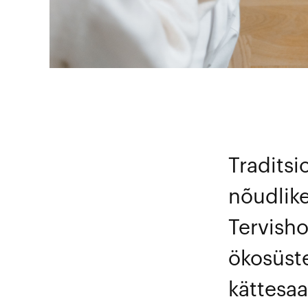
Traditsio
nõudlike
Tervisho
ökosüst
kättesaa