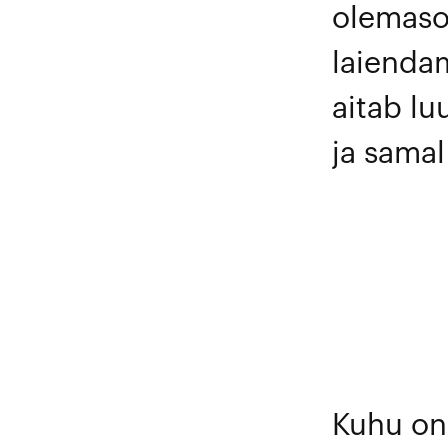
olemaso
laiendam
aitab lu
ja samal
Kuhu on