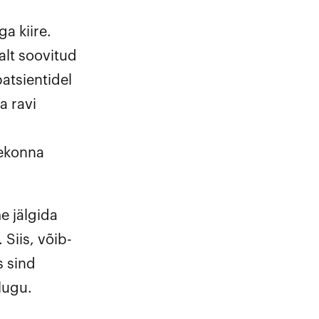
a kiire.
alt soovitud
atsientidel
a ravi
eekonna
e jälgida
Siis, võib-
s sind
lugu.