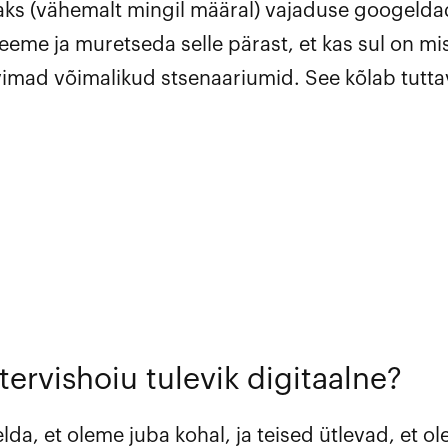
aks (vähemalt mingil määral) vajaduse googeldad
eeme ja muretseda selle pärast, et kas sul on mi
imad võimalikud stsenaariumid. See kõlab tuttav
tervishoiu tulevik digitaalne?
lda, et oleme juba kohal, ja teised ütlevad, et ol