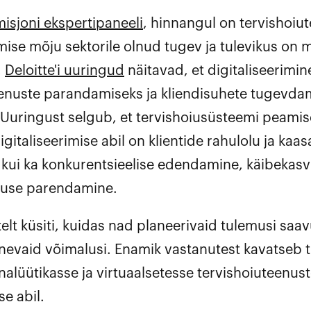
isjoni ekspertipaneeli
, hinnangul on tervishoiu
imise mõju sektorile olnud tugev ja tulevikus on 
.
Deloitte'i uuringud
näitavad, et digitaliseerimin
eenuste parandamiseks ja kliendisuhete tugevda
 Uuringust selgub, et tervishoiusüsteemi peami
gitaliseerimise abil on klientide rahulolu ja kaa
t kui ka konkurentsieelise edendamine, käibekasv
vsuse parendamine.
telt küsiti, kuidas nad planeerivaid tulemusi saav
inevaid võimalusi. Enamik vastanutest kavatseb 
alüütikasse ja virtuaalsetesse tervishoiuteenus
se abil.