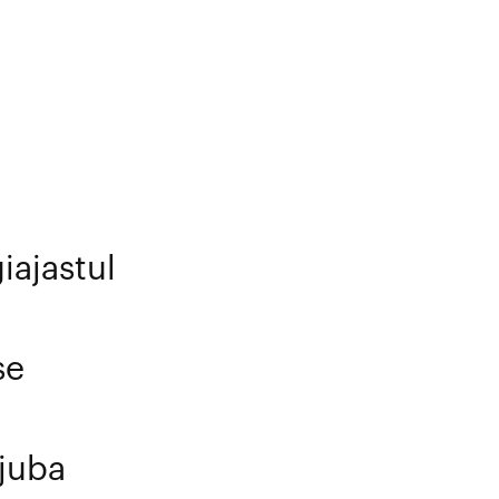
giajastul
se
 juba