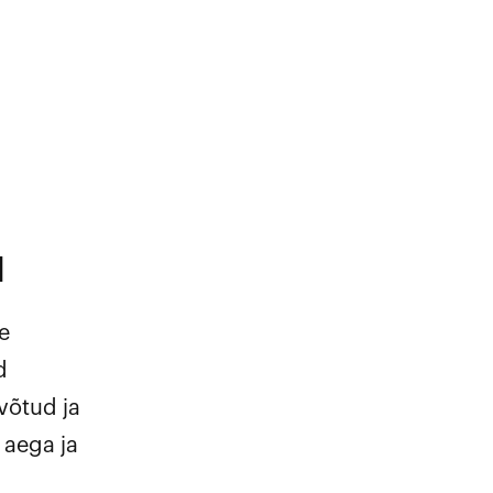
d
e
d
võtud ja
 aega ja