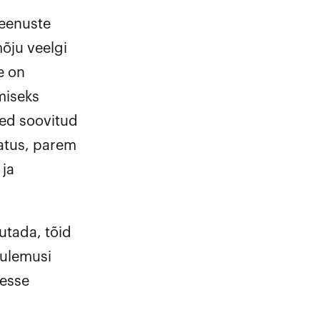
teenuste
mõju veelgi
e on
miseks
sed soovitud
satus, parem
 ja
utada, tõid
tulemusi
tesse