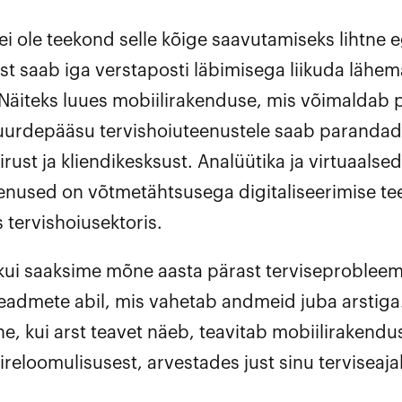
ei ole teekond selle kõige saavutamiseks lihtne eg
st saab iga verstaposti läbimisega liikuda lähem
Näiteks luues mobiilirakenduse, mis võimaldab p
uurdepääsu tervishoiuteenustele saab parandad
irust ja kliendikesksust. Analüütika ja virtuaalsed
eenused on võtmetähtsusega digitaliseerimise t
 tervishoiusektoris.
 kui saaksime mõne aasta pärast terviseprobleem
eadmete abil, mis vahetab andmeid juba arstiga. 
nne, kui arst teavet näeb, teavitab mobiilirakendu
ireloomulisusest, arvestades just sinu terviseaja