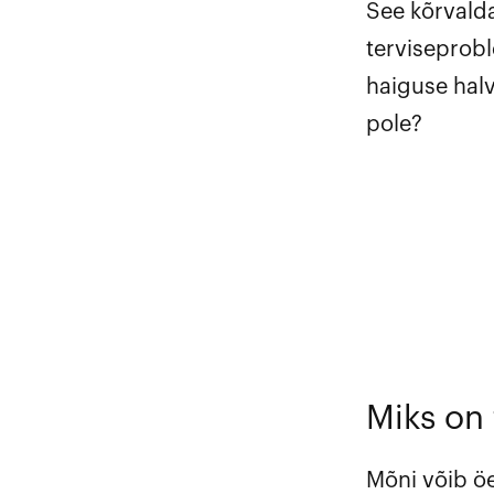
See kõrvald
terviseprobl
haiguse halv
pole?
Miks on 
Mõni võib öe