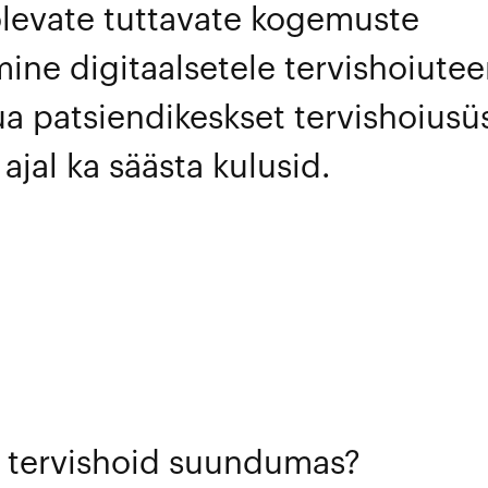
levate tuttavate kogemuste
ine digitaalsetele tervishoiute
ua patsiendikeskset tervishoius
 ajal ka säästa kulusid.
 tervishoid suundumas?