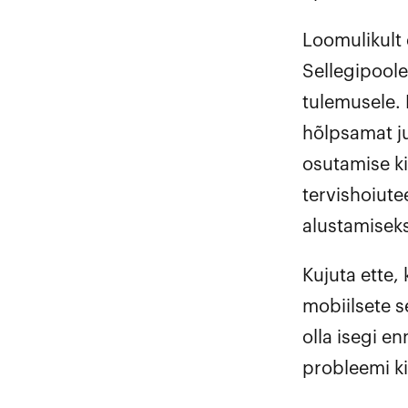
Loomulikult 
Sellegipoole
tulemusele. 
hõlpsamat j
osutamise ki
tervishoiut
alustamiseks
Kujuta ette,
mobiilsete s
olla isegi e
probleemi ki