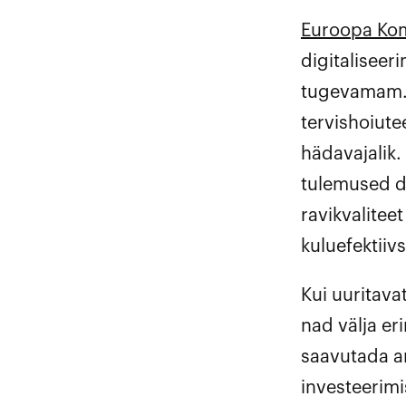
Euroopa Kom
digitaliseer
tugevamam
tervishoiut
hädavajalik.
tulemused di
ravikvalitee
kuluefektii
Kui uuritava
nad välja er
saavutada an
investeerimi