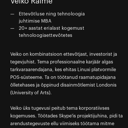
Veiko Raime
Ettevõtluse ning tehnoloogia
juhtimise MBA
20+ aastat erialast kogemust
tehnoloogiaettevõtetes
Veiko on kombinatsioon ettevõtjast, investorist ja
tegevjuhist. Tema professionaalne karjäär algas
tarkvaraarendajana, kes ehitas Linuxi platvormile
POS-süsteeme. Ta on töötanud raamatupidajana
õlletehases ja õppinud disainmõtlemist Londonis
(University of Arts).
Veiko üks tugevusi peitub tema korporatiivses
kogemuses. Töötades Skype'is projektijuhina, pidi ta
arendustegevuste ellu viimiseks töötama mitme