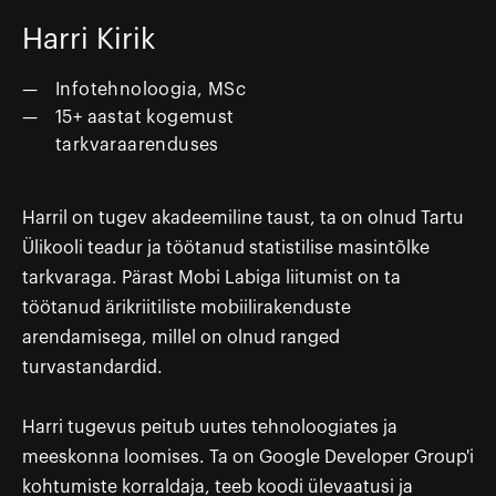
Harri Kirik
Infotehnoloogia, MSc
15+ aastat kogemust
tarkvaraarenduses
Harril on tugev akadeemiline taust, ta on olnud Tartu
Ülikooli teadur ja töötanud statistilise masintõlke
tarkvaraga. Pärast Mobi Labiga liitumist on ta
töötanud ärikriitiliste mobiilirakenduste
arendamisega, millel on olnud ranged
turvastandardid.
Harri tugevus peitub uutes tehnoloogiates ja
meeskonna loomises. Ta on Google Developer Group'i
kohtumiste korraldaja, teeb koodi ülevaatusi ja