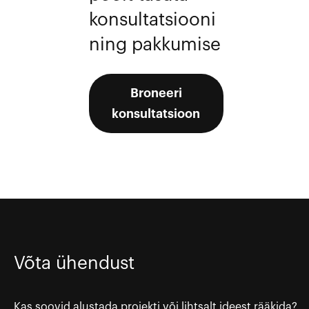
konsultatsiooni
ning pakkumise
Broneeri
konsultatsioon
Võta ühendust
Kas soovid alustada projekti või lihtsalt ideest rääkida?