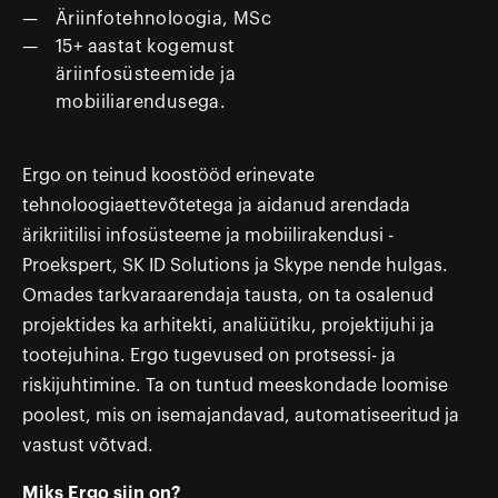
Äriinfotehnoloogia, MSc
15+ aastat kogemust
äriinfosüsteemide ja
mobiiliarendusega.
Ergo on teinud koostööd erinevate
tehnoloogiaettevõtetega ja aidanud arendada
ärikriitilisi infosüsteeme ja mobiilirakendusi -
Proekspert, SK ID Solutions ja Skype nende hulgas.
Omades tarkvaraarendaja tausta, on ta osalenud
projektides ka arhitekti, analüütiku, projektijuhi ja
tootejuhina. Ergo tugevused on protsessi- ja
riskijuhtimine. Ta on tuntud meeskondade loomise
poolest, mis on isemajandavad, automatiseeritud ja
vastust võtvad.
Miks Ergo siin on?