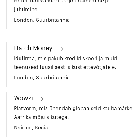
Hotellindussektori tööjõu haldamine ja
juhtimine.
London, Suurbritannia
Hatch Money
Idufirma, mis pakub krediidiskoori ja muid
teenuseid füüsilisest isikust ettevõtjatele.
London, Suurbritannia
Wowzi
Platvorm, mis ühendab globaalseid kaubamärke
Aafrika mõjuisikutega.
Nairobi, Keeia