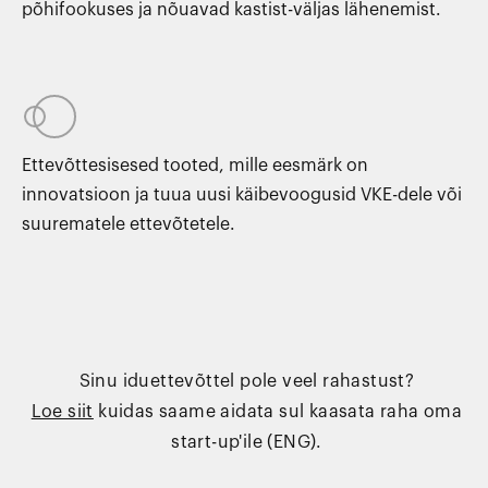
põhifookuses ja nõuavad kastist-väljas lähenemist.
Ettevõttesisesed tooted, mille eesmärk on
innovatsioon ja tuua uusi käibevoogusid VKE-dele või
suurematele ettevõtetele.
Sinu iduettevõttel pole veel rahastust?
Loe siit
kuidas saame aidata sul kaasata raha oma
start-up'ile (ENG).