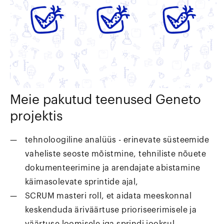
Meie pakutud teenused Geneto
projektis
tehnoloogiline analüüs - erinevate süsteemide
vaheliste seoste mõistmine, tehniliste nõuete
dokumenteerimine ja arendajate abistamine
käimasolevate sprintide ajal,
SCRUM masteri roll, et aidata meeskonnal
keskenduda äriväärtuse prioriseerimisele ja
väärtuse loomisele iga sprindi jooksul,