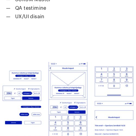
QA testimine
UX/UI disain