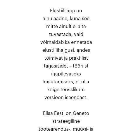
Elustiili äpp on
ainulaadne, kuna see
mitte ainult ei aita
tuvastada, vaid
võimaldab ka ennetada
elustiilihaigusi, andes
toimivat ja praktilist
tagasisidet – tööriist
igapäevaseks
kasutamiseks, et olla
kõige tervislikum
versioon iseendast.
Elisa Eesti on Geneto
strateegiline
tootearendus-, müügi- ja