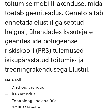
toitumise mobiilirakenduse, mida
toetab geeniteadus. Geneto aitab
ennetada elustiiliga seotud
haigusi, ühendades kasutajate
geenitestide polügeense
riskiskoori (PRS) tulemused
isikupärastatud toitumis- ja
treeningrakendusega Elustiil.
Meie roll
Android arendus
iOS arendus
Tehnoloogiline analüüs
SCRUM Master